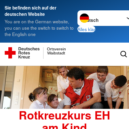
Sie befinden sich auf der
Sprache wechseln zu
deutschen Website
You are on the German website,
you can use the switch to switch to
Alles klar
the English one
Ortsverein
Waibstadt
Rotkreuzkurs EH
am Kind