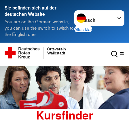
Sie befinden sich auf der
Sprache wechseln zu
deutschen Website
You are on the German website,
you can use the switch to switch to
Alles klar
the English one
Ortsverein
Waibstadt
Kursfinder